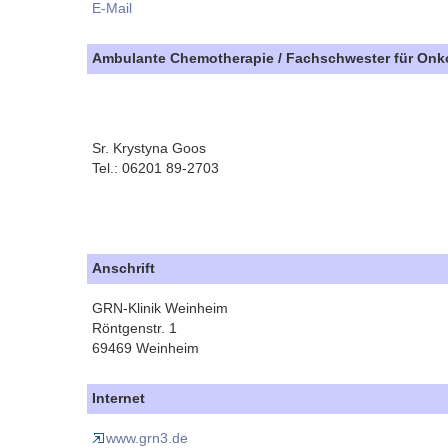
E-Mail
Ambulante Chemotherapie / Fachschwester für Onk
Sr. Krystyna Goos
Tel.: 06201 89-2703
Anschrift
GRN-Klinik Weinheim
Röntgenstr. 1
69469 Weinheim
Internet
www.grn3.de