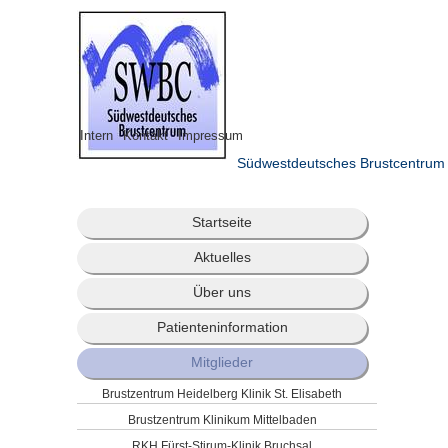
Intern
Kontakt
Impressum
Südwestdeutsches Brustcentrum
Startseite
Aktuelles
Über uns
Patienteninformation
Mitglieder
Brustzentrum Heidelberg Klinik St. Elisabeth
Brustzentrum Klinikum Mittelbaden
RKH Fürst-Stirum-Klinik Bruchsal