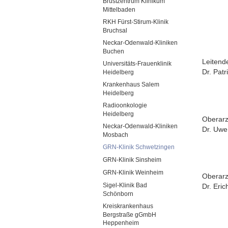
Brustzentrum Klinikum
Mittelbaden
RKH Fürst-Stirum-Klinik
Bruchsal
Neckar-Odenwald-Kliniken
Buchen
Leitend
Universitäts-Frauenklinik
Dr. Patr
Heidelberg
Krankenhaus Salem
Heidelberg
Radioonkologie
Heidelberg
Oberarz
Neckar-Odenwald-Kliniken
Dr. Uw
Mosbach
GRN-Klinik Schwetzingen
GRN-Klinik Sinsheim
GRN-Klinik Weinheim
Oberarz
Sigel-Klinik Bad
Dr. Eric
Schönborn
Kreiskrankenhaus
Bergstraße gGmbH
Heppenheim