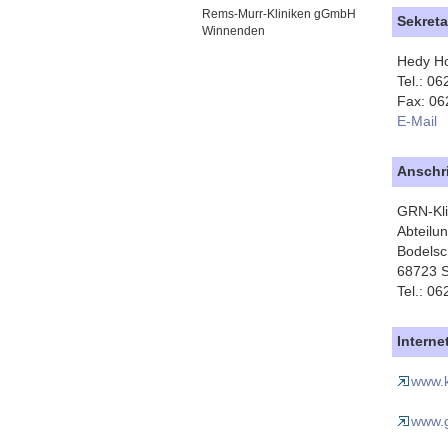
Rems-Murr-Kliniken gGmbH
Sekreta
Winnenden
Hedy Ho
Tel.: 0
Fax: 06
E-Mail
Anschri
GRN-Kli
Abteilu
Bodelsc
68723 
Tel.: 0
Interne
www.k
www.g