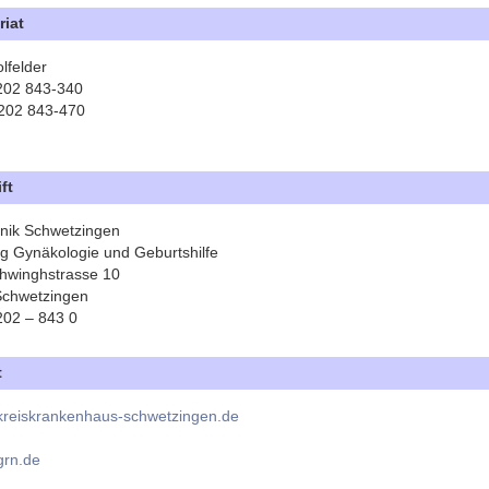
riat
lfelder
6202 843-340
202 843-470
ft
nik Schwetzingen
ng Gynäkologie und Geburtshilfe
hwinghstrasse 10
Schwetzingen
6202 – 843 0
t
reiskrankenhaus-schwetzingen.de
rn.de