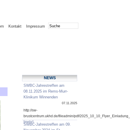
ern
Kontakt
Impressum
NEWS
SWBC-Jahrestreffen am
08.11.2025 im Rems-Murr-
Klinikum Winnenden
07.11.2025
http://sw-
brustcentrum.ukhd.de/fileadmin/pdf/2025_10_10_Flyer_Einladung
[mehr]
SWBC-Jahrestreffen am 09.