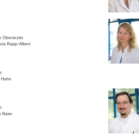
e Oberärztin
icia Rapp-Albert
t
e Hahn
t
h Baier