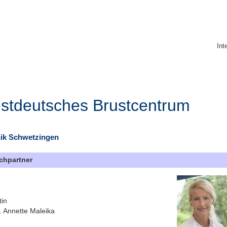
Int
stdeutsches Brustcentrum
ik Schwetzingen
chpartner
tin
. Annette Maleika