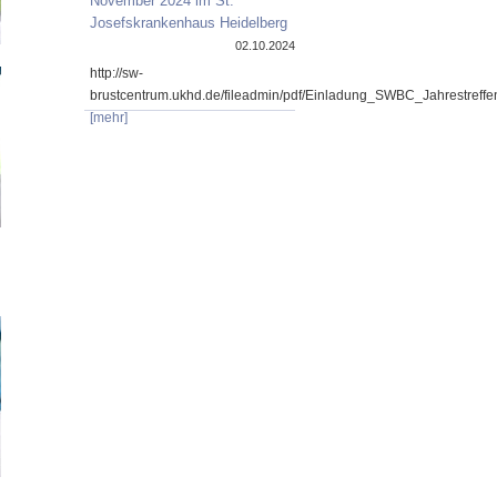
November 2024 im St.
Josefskrankenhaus Heidelberg
02.10.2024
http://sw-
brustcentrum.ukhd.de/fileadmin/pdf/Einladung_SWBC_Jahrestref
[mehr]