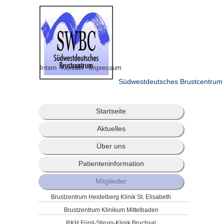
Intern
Kontakt
Impressum
Südwestdeutsches Brustcentrum
Startseite
Aktuelles
Über uns
Patienteninformation
Mitglieder
Brustzentrum Heidelberg Klinik St. Elisabeth
Brustzentrum Klinikum Mittelbaden
RKH Fürst-Stirum-Klinik Bruchsal