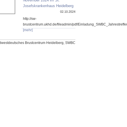
November 2024 im St.
Josefskrankenhaus Heidelberg
02.10.2024
http://sw-
brustcentrum.ukhd.de/fileadmin/pdf/Einladung_SWBC_Jahrestref
[mehr]
dwestdeutsches Brustcentrum Heidelberg, SWBC