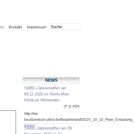
ern
Kontakt
Impressum
NEWS
SWBC-Jahrestreffen am
08.11.2025 im Rems-Murr-
Klinikum Winnenden
07.11.2025
http://sw-
brustcentrum.ukhd.de/fileadmin/pdf/2025_10_10_Flyer_Einladung
[mehr]
SWBC-Jahrestreffen am 09.